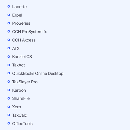
Lacerte
Erpel
ProSeries
CCH ProSystem fx
CCH Axcess
ATX
Kanzlei CS
TaxAct
QuickBooks Online Desktop
TaxSlayer Pro
Karbon
ShareFile
Xero
TaxCalc
OfficeTools